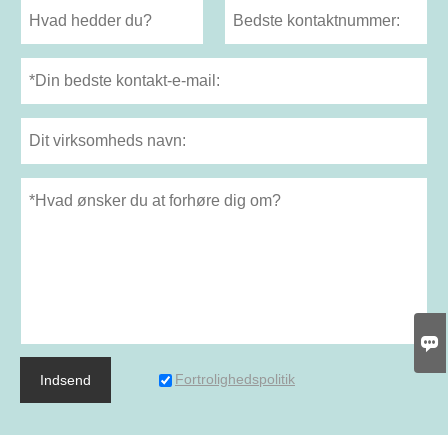

Fortrolighedspolitik
Indsend