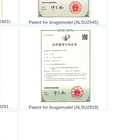
UC2403）
Patent for brugsmodel (ALSU2545)
Patentcertifikat for design（ALSU2919）
Patent for brugsmodel (ALSU2919)