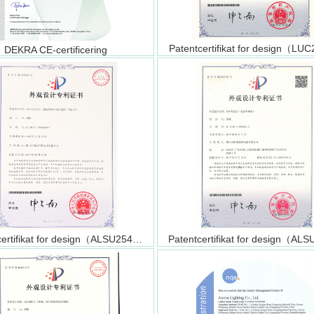
Patentcertifikat for design（L
DEKRA CE-certificering
Patentcertifikat for design（ALSU2545）