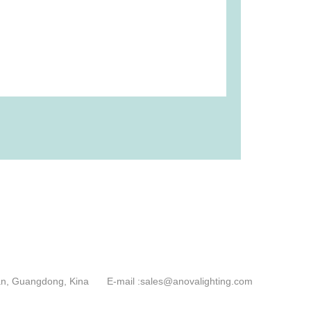
han, Guangdong, Kina
E-mail :
sales@anovalighting.com