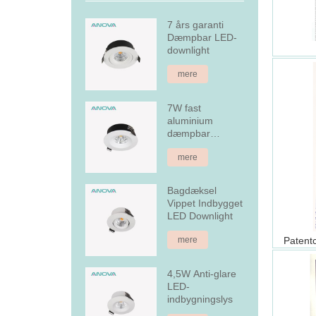
7 års garanti
Dæmpbar LED-
downlight
mere
7W fast
aluminium
dæmpbar
forsænket LED
mere
downlight
Bagdæksel
Vippet Indbygget
LED Downlight
mere
4,5W Anti-glare
LED-
indbygningslys