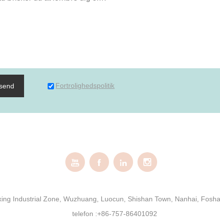
Fortrolighedspolitik
dsend




ngxing Industrial Zone, Wuzhuang, Luocun, Shishan Town, Nanhai, Fos
telefon :
+86-757-86401092