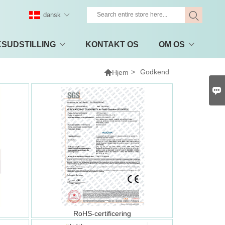
dansk
KSUDSTILLING
KONTAKT OS
OM OS

>
Godkend
Hjem

RoHS-certificering