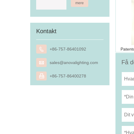
mere
Kontakt

+86-757-86401092
Patent
Få d

sales@anovalighting.com

+86-757-86400278