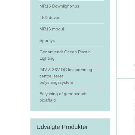
MR16 Downlight-hus
LED driver
MR16 modul
Spor lys
Genanvendt Ocean Plastic
Lighting
24V & 36V DC lavspænding
centraliseret
belysningssystem
Belysning af genanvendt
bioaffald
Udvalgte Produkter