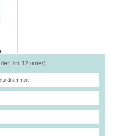
g
nden for 12 timer)