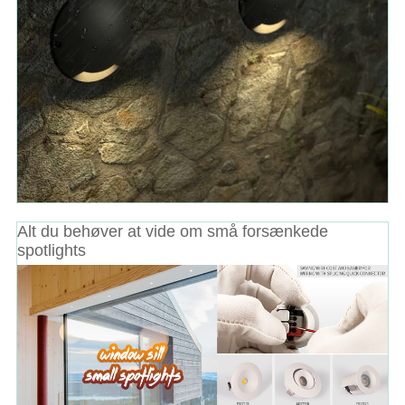
Alt du behøver at vide om små forsænkede
spotlights