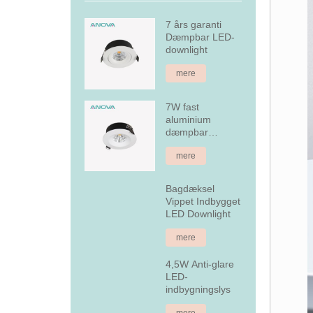
7 års garanti
Dæmpbar LED-
downlight
mere
7W fast
aluminium
dæmpbar
forsænket LED
mere
downlight
Bagdæksel
Vippet Indbygget
LED Downlight
mere
4,5W Anti-glare
LED-
indbygningslys