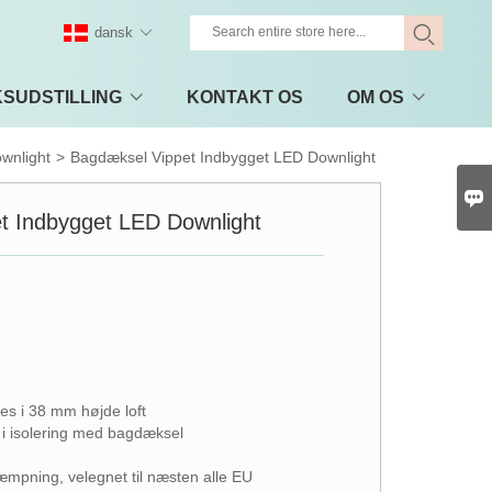
dansk
KSUDSTILLING
KONTAKT OS
OM OS
wnlight
>
Bagdæksel Vippet Indbygget LED Downlight

t Indbygget LED Downlight
res i 38 mm højde loft
 i isolering med bagdæksel
æmpning, velegnet til næsten alle EU