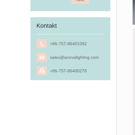
mere
Kontakt

+86-757-86401092

sales@anovalighting.com

+86-757-86400278