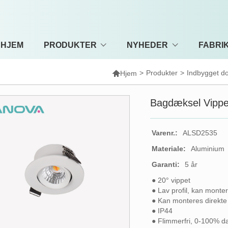
HJEM
PRODUKTER
NYHEDER
FABRI

>
Produkter
>
Indbygget do
Hjem
Bagdæksel Vippe
Varenr.:
ALSD2535
Materiale:
Aluminium
Garanti:
5 år
● 20° vippet
● Lav profil, kan monte
● Kan monteres direkte
● IP44
● Flimmerfri, 0-100% d