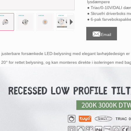
lysdæmpere
● Triac/0-10V/DALI dæ
● Skruefri driverboks me
● 6-pak farvebokspakke 

Email
justerbare forsænkede LED-belysning med elegant lavhøjdedesign er sp
 20° for rettet belysning, og kan monteres direkte i isoleringen med 