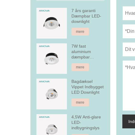
7 års garanti
Dæmpbar LED-
downlight
mere
7W fast
aluminium
dæmpbar
forsænket LED
mere
downlight
Bagdæksel
Vippet Indbygget
LED Downlight
mere
4,5W Anti-glare
In
LED-
indbygningslys