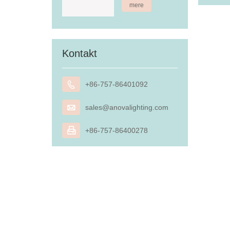
mere
Kontakt

+86-757-86401092

sales@anovalighting.com

+86-757-86400278