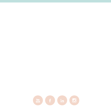



