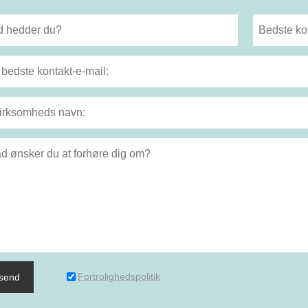
Fortrolighedspolitik
dsend