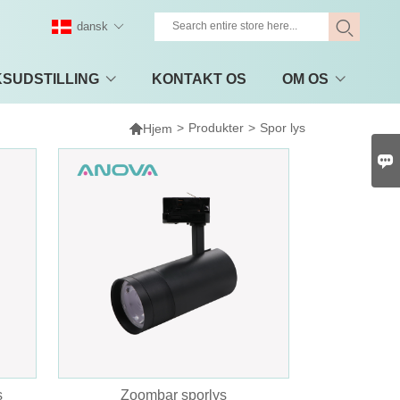
dansk
KSUDSTILLING
KONTAKT OS
OM OS

>
Produkter
>
Spor lys
Hjem

s
Zoombar sporlys