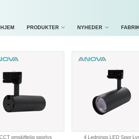
HJEM
PRODUKTER
NYHEDER
FABRI
CCT omskiftelig sporlys
4 Lednings LED Spor Ly