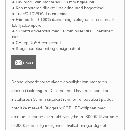
● Lav profil, kan monteres i 38 mm højde loft
● Kan monteres direkte i isolering med bagdæksel
● Triac/0-10V/DALI dæmpning
● Flimmerfri, 0-100% dæmpning, velegnet til næsten alle
EU lysdæmpere
● Skruefri driverboks med 16 mm huller til EU fleksibelt
rør
● CE- og RoSH-certificeret
● Brugsmodelpatent og designpatent

Email
Denne vippede forsænkede downlight kan monteres
direkte i isoleringen. Designet med lav profil, som kan
installeres i 38 mm snævert rum, er ret populært på det
nordiske marked. Bridgelux COB LED-chippen med
dæmpet til varme giver fuld lysstyrke fra 3000K til varmere
i 2000K som tidlig morgensol, hvilket bringer dig det