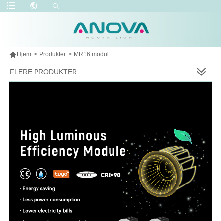

Hjem
>
Produkter
>
MR16 modul
FLERE PRODUKTER