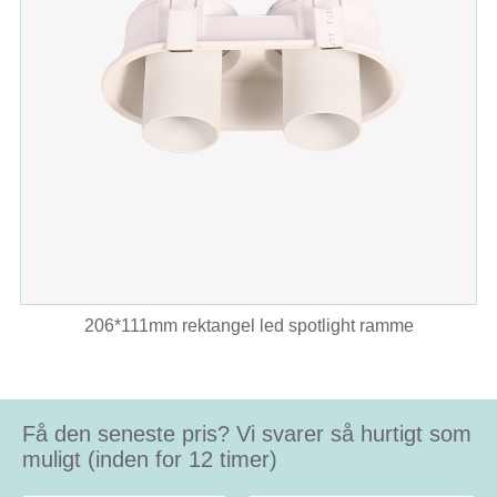
206*111mm rektangel led spotlight ramme
Få den seneste pris? Vi svarer så hurtigt som
muligt (inden for 12 timer)