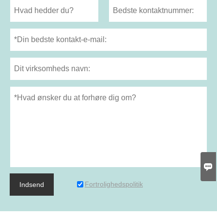

Fortrolighedspolitik
Indsend