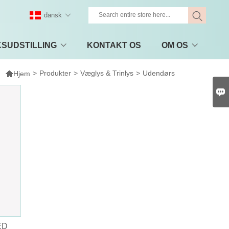
dansk
KSUDSTILLING
KONTAKT OS
OM OS

>
Produkter
>
Væglys & Trinlys
>
Udendørs
Hjem

ED