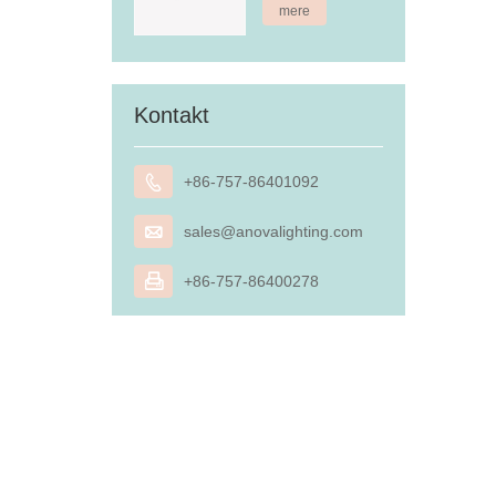
mere
Kontakt

+86-757-86401092

sales@anovalighting.com

+86-757-86400278