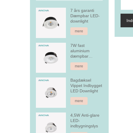
7 års garanti
Dæmpbar LED-
In
downlight
mere
7W fast
aluminium
dæmpbar
forsænket LED
mere
downlight
Bagdæksel
Vippet Indbygget
LED Downlight
mere
4,5W Anti-glare
LED-
indbygningslys