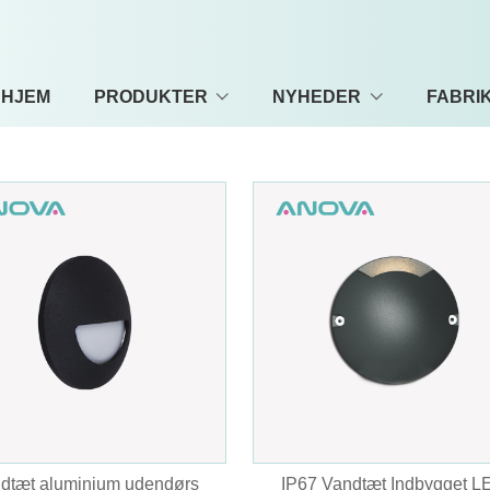
HJEM
PRODUKTER
NYHEDER
FABRI
dtæt aluminium udendørs
IP67 Vandtæt Indbygget L