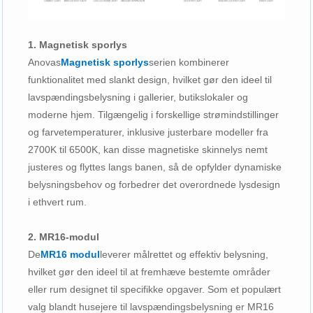
1. Magnetisk sporlys
Anovas
Magnetisk sporlys
serien kombinerer
funktionalitet med slankt design, hvilket gør den ideel til
lavspændingsbelysning i gallerier, butikslokaler og
moderne hjem. Tilgængelig i forskellige strømindstillinger
og farvetemperaturer, inklusive justerbare modeller fra
2700K til 6500K, kan disse magnetiske skinnelys nemt
justeres og flyttes langs banen, så de opfylder dynamiske
belysningsbehov og forbedrer det overordnede lysdesign
i ethvert rum.
2. MR16-modul
De
MR16 modul
leverer målrettet og effektiv belysning,
hvilket gør den ideel til at fremhæve bestemte områder
eller rum designet til specifikke opgaver. Som et populært
valg blandt husejere til lavspændingsbelysning er MR16