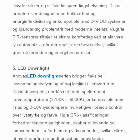
tilbyder sikker og stilfuld lavspændingsbelysning. Disse
armaturer er designet med holdbarhed og
energieffektivitet og er kompatible med 24V DC-systemer
og blander sig problemfrit med moderne interiør. Valgfrie
PIR-sensorer tilføjer et ekstra komfortlag ved at aktivere
lys automatisk, når der registreres bevægelse, hvilket
øger sikkerheden og energibesparelser.
5. LED Downlight
Anovas
LED downlight
serien bringer fleksibel
lavspændingsbelysning af høj kvalitet til ethvert rum.
Disse downlights, der fås i et bredt spektrum af
farvetemperaturer (2700K til 6500K), er kompatible med
Triac og 0-10V lysdæmpere, hvilket giver præcis kontrol
over lysstyrke og farve. Høje CRI-klassificeringer
forbedrer farvenøjagtigheden, skaber et levende og
indbydende miljø for hjem og virksomheder, hvilket sikrer,
at hvert område er godt oplyst og indbydende.