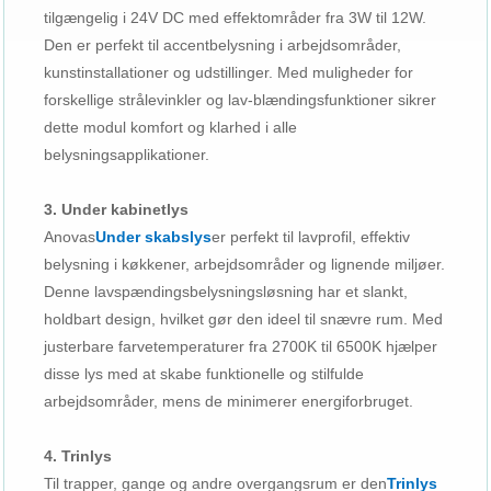
tilgængelig i 24V DC med effektområder fra 3W til 12W.
Den er perfekt til accentbelysning i arbejdsområder,
kunstinstallationer og udstillinger. Med muligheder for
forskellige strålevinkler og lav-blændingsfunktioner sikrer
dette modul komfort og klarhed i alle
belysningsapplikationer.
3. Under kabinetlys
Anovas
Under skabslys
er perfekt til lavprofil, effektiv
belysning i køkkener, arbejdsområder og lignende miljøer.
Denne lavspændingsbelysningsløsning har et slankt,
holdbart design, hvilket gør den ideel til snævre rum. Med
justerbare farvetemperaturer fra 2700K til 6500K hjælper
disse lys med at skabe funktionelle og stilfulde
arbejdsområder, mens de minimerer energiforbruget.
4. Trinlys
Til trapper, gange og andre overgangsrum er den
Trinlys