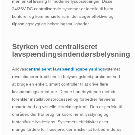
men enkel løsning til moderne lysopsætninger. Disse
24/36V DC centraliserede systemer er ideelle til hjem,
kontorer og kommercielle rum, der søger effektive og
tilpasningsdygtige belysningsmuligheder.
Styrken ved centraliseret
lavspændingsindendørsbelysning
Anovas
centraliseret lavspændingsbelysning
systemet
revolutionerer traditionelle belysningskonfigurationer ved
at bruge en enkelt, smart controller til at drive flere
lavspændingsarmaturer. Denne banebrydende metode
forenkler installationsprocessen og forbedrer farveens
ensartethed og visuelle tiltrækningskraft. Den er perfekt til
områder, der har brug for koordineret lysstyring og
fantasifulde lysdesigns. Systemets effektivitet giver
mange fordele for husejere, der ønsker at forbedre deres