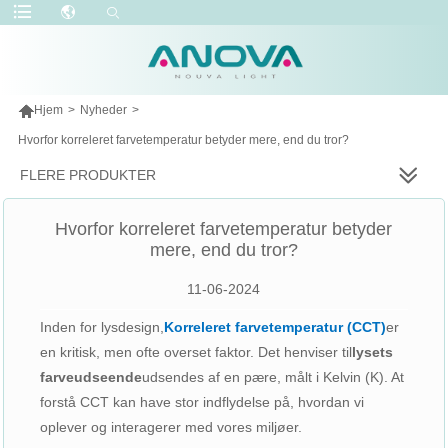

Hjem
>
Nyheder
>
Hvorfor korreleret farvetemperatur betyder mere, end du tror?
FLERE PRODUKTER
Hvorfor korreleret farvetemperatur betyder
mere, end du tror?
11-06-2024
Inden for lysdesign,
Korreleret farvetemperatur (CCT)
er
en kritisk, men ofte overset faktor. Det henviser til
lysets
farveudseende
udsendes af en pære, målt i Kelvin (K). At
forstå CCT kan have stor indflydelse på, hvordan vi
oplever og interagerer med vores miljøer.