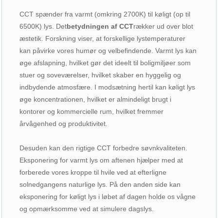
CCT spænder fra varmt (omkring 2700K) til køligt (op til
6500K) lys. Det
betydningen af ​​CCT
rækker ud over blot
æstetik. Forskning viser, at forskellige lystemperaturer
kan påvirke vores humør og velbefindende. Varmt lys kan
øge afslapning, hvilket gør det ideelt til boligmiljøer som
stuer og soveværelser, hvilket skaber en hyggelig og
indbydende atmosfære. I modsætning hertil kan køligt lys
øge koncentrationen, hvilket er almindeligt brugt i
kontorer og kommercielle rum, hvilket fremmer
årvågenhed og produktivitet.
Desuden kan den rigtige CCT forbedre søvnkvaliteten.
Eksponering for varmt lys om aftenen hjælper med at
forberede vores kroppe til hvile ved at efterligne
solnedgangens naturlige lys. På den anden side kan
eksponering for køligt lys i løbet af dagen holde os vågne
og opmærksomme ved at simulere dagslys.