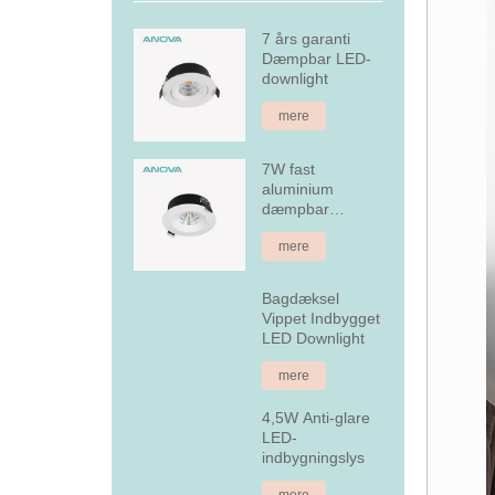
7 års garanti
Dæmpbar LED-
downlight
mere
7W fast
aluminium
dæmpbar
forsænket LED
mere
downlight
Bagdæksel
Vippet Indbygget
LED Downlight
mere
4,5W Anti-glare
LED-
indbygningslys