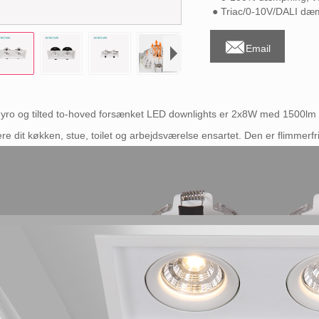
● Triac/0-10V/DALI dæ

Email
yro og tilted to-hoved forsænket LED downlights er 2x8W med 1500lm
re dit køkken, stue, toilet og arbejdsværelse ensartet. Den er flimmerfri