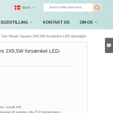
dansk
KSUDSTILLING
KONTAKT OS
OM OS
Two Heads Square 2X9,5W forsænket LED-downlight

re 2X9,5W forsænket LED-
s i smalt loft
legnet til næsten alle EU lysdæmpere