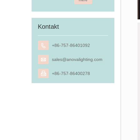
mere
Kontakt

+86-757-86401092

sales@anovalighting.com

+86-757-86400278