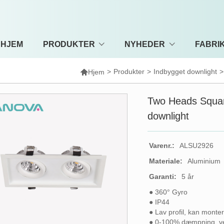
HJEM
PRODUKTER
NYHEDER
FABRI

>
Produkter
>
Indbygget downlight
>
Hjem
Two Heads Squa
downlight
Varenr.:
ALSU2926
Materiale:
Aluminium
Garanti:
5 år
● 360° Gyro
● IP44
● Lav profil, kan montere
● 0-100% dæmpning, ve