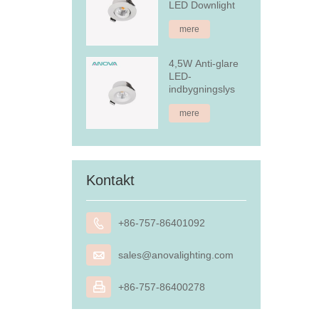
LED Downlight
mere
4,5W Anti-glare
LED-
indbygningslys
mere
Kontakt

+86-757-86401092

sales@anovalighting.com

+86-757-86400278