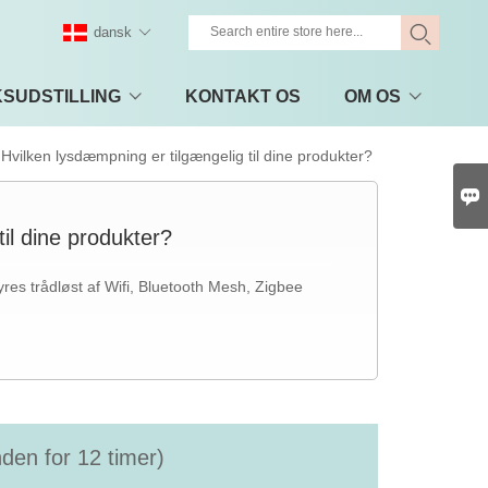
dansk
KSUDSTILLING
KONTAKT OS
OM OS
Hvilken lysdæmpning er tilgængelig til dine produkter?

il dine produkter?
es trådløst af Wifi, Bluetooth Mesh, Zigbee
nden for 12 timer)