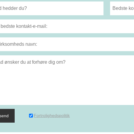
Fortrolighedspolitik
dsend