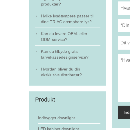
produkter?
Hvilke lysdæmpere passer til

dine TRIAC dæmpbare lys?
Kan du levere OEM- eller

ODM-service?
Kan du tilbyde gratis

farvekassedesignservice?
Hvordan bliver du din

eksklusive distributør?
Produkt
In
Indbygget downlight
LED kabinet downlight