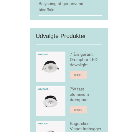
Belysning af genanvendt
bioaffald
Udvalgte Produkter
7 års garanti
Dæmpbar LED-
downlight
mere
7W fast
aluminium
dæmpbar
forsænket LED
mere
downlight
Bagdæksel
Vippet Indbygget