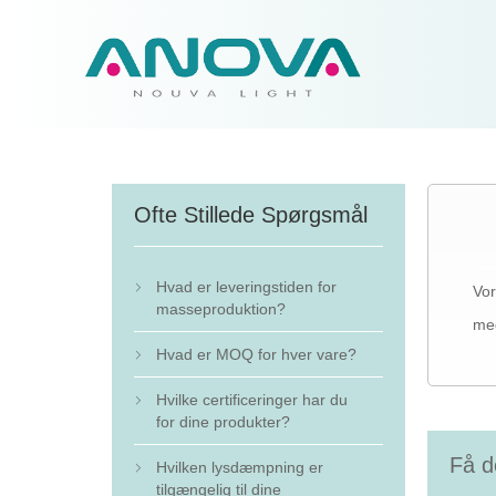
Ofte Stillede Spørgsmål
Hvad er leveringstiden for
Vor

masseproduktion?
med
Hvad er MOQ for hver vare?

Hvilke certificeringer har du

for dine produkter?
Få d
Hvilken lysdæmpning er

tilgængelig til dine