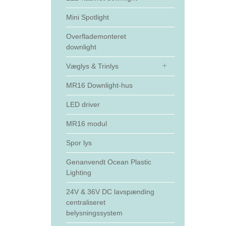
Mini Spotlight
Overflademonteret
downlight
Væglys & Trinlys
MR16 Downlight-hus
LED driver
MR16 modul
Spor lys
Genanvendt Ocean Plastic
Lighting
24V & 36V DC lavspænding
centraliseret
belysningssystem