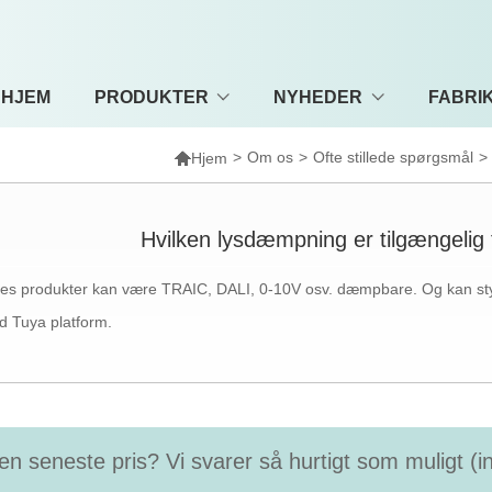
HJEM
PRODUKTER
NYHEDER
FABRI

>
Om os
>
Ofte stillede spørgsmål
>
Hjem
Hvilken lysdæmpning er tilgængelig t
es produkter kan være TRAIC, DALI, 0-10V osv. dæmpbare. Og kan styr
 Tuya platform.
en seneste pris? Vi svarer så hurtigt som muligt (i