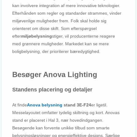
kan involvere integration af mere innovative teknologier.
Efterhånden som regler og standarder strammes, vinder
miljøvenlige muligheder frem. Folk skal holde sig
orienteret om disse skift. Som efterspørgsel
efter
miljøbelysning
stiger, vil producenterne reagere
med grønnere muligheder. Markedet kan se mere
boligbelysning, der prioriterer bæredygtighed.
Besøger Anova Lighting
Standens placering og detaljer
At finde
Anova belysning
stand 3E-F24
er ligetil.
Messelayoutet omfatter tydelig skiltning og kort. Anovas
stand er placeret i Hal 3, nær hovedindgangen.
Besøgende kan forvente unikke tilbud som smarte
belysningsløsninger og energieffektive designs. Særlige