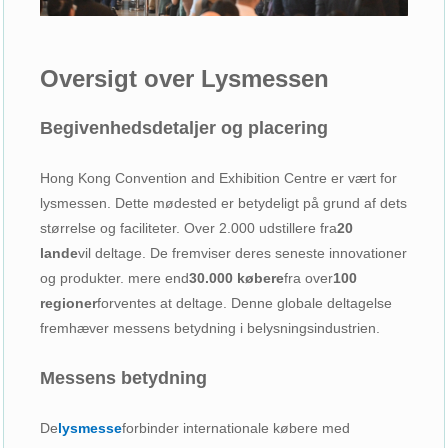
Oversigt over Lysmessen
Begivenhedsdetaljer og placering
Hong Kong Convention and Exhibition Centre er vært for
lysmessen. Dette mødested er betydeligt på grund af dets
størrelse og faciliteter. Over 2.000 udstillere fra
20
lande
vil deltage. De fremviser deres seneste innovationer
og produkter. mere end
30.000 købere
fra over
100
regioner
forventes at deltage. Denne globale deltagelse
fremhæver messens betydning i belysningsindustrien.
Messens betydning
De
lysmesse
forbinder internationale købere med