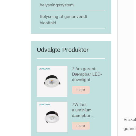
belysningssystem
Belysning af genanvendt
bioaffald
Udvalgte Produkter
7 års garanti
Dæmpbar LED-
downlight
mere
7W fast
aluminium
dæmpbar
Vi ska
forsænket LED
mere
downlight
gennem