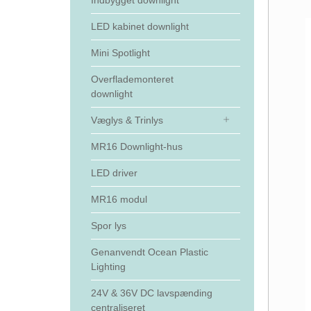
Indbygget downlight
LED kabinet downlight
Mini Spotlight
Overflademonteret
downlight
Væglys & Trinlys
MR16 Downlight-hus
LED driver
MR16 modul
Spor lys
Genanvendt Ocean Plastic
Lighting
24V & 36V DC lavspænding
centraliseret