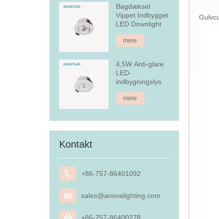
Bagdæksel
Vippet Indbygget
Gulvcu
LED Downlight
mere
4,5W Anti-glare
LED-
indbygningslys
mere
Kontakt

+86-757-86401092

sales@anovalighting.com

+86-757-86400278