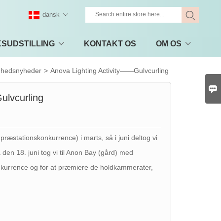
dansk
KSUDSTILLING
KONTAKT OS
OM OS
mhedsnyheder
>
Anova Lighting Activity——Gulvcurling

ulvcurling
ræstationskonkurrence) i marts, så i juni deltog vi
den 18. juni tog vi til Anon Bay (gård) med
onkurrence og for at præmiere de holdkammerater,