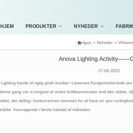
HJEM
PRODUKTER
NYHEDER
FABRI

>
Nyheder
>
Virkso
Hjem
Anova Lighting Activity——G
27-06-2022
Lighting havde et rigtig godt resultat i Løvernes Kongemesterskab (en p
Denne gang var vi omgivet af andre holdkammerater end den sidste, så 
oldet, der deltog i konkurrencen sammen for at have en sjov curlingk
trådte. fremragende i første halvdel af måneden.