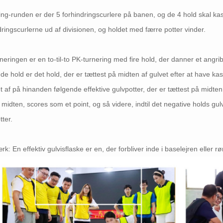
ring-runden er der 5 forhindringscurlere på banen, og de 4 hold skal kast
dringscurlerne ud af divisionen, og holdet med færre potter vinder.
neringen er en to-til-to PK-turnering med fire hold, der danner et angri
de hold er det hold, der er tættest på midten af ​​gulvet efter at have ka
et af på hinanden følgende effektive gulvpotter, der er tættest på midte
 midten, scores som et point, og så videre, indtil det negative holds gu
tter.
k: En effektiv gulvisflaske er en, der forbliver inde i baselejren eller rø