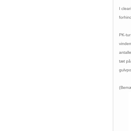
I clea
forhin
PK-tur
vinden
antall
tæt på
gulvpo
(Bemær