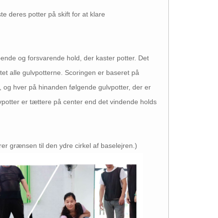
e deres potter på skift for at klare
bende og forsvarende hold, der kaster potter. Det
stet alle gulvpotterne. Scoringen er baseret på
n, og hver på hinanden følgende gulvpotter, der er
lvpotter er tættere på center end det vindende holds
rer grænsen til den ydre cirkel af baselejren.)