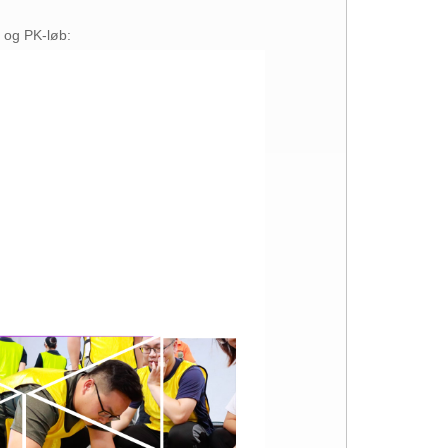
b og PK-løb: