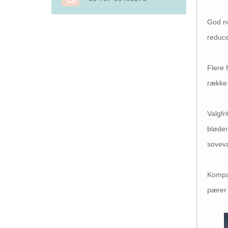
God ne
reduce
Flere 
række 
Valgfr
bløder
sovev
Kompat
pærer 