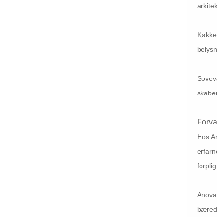
arkite
Køkken
belysn
Sovevæ
skaber
Forva
Hos An
erfarn
forplig
Anovas
bæred