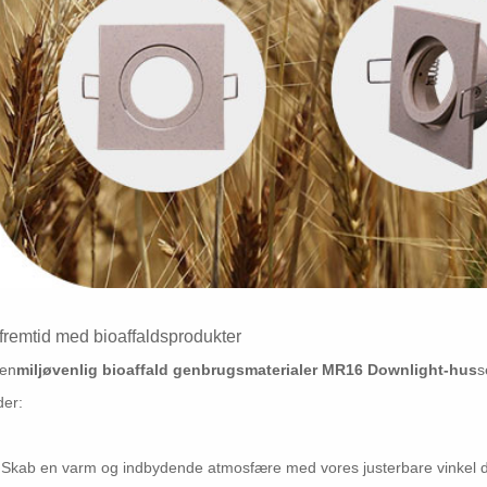
fremtid med bioaffaldsprodukter
en
miljøvenlig bioaffald genbrugsmaterialer MR16 Downlight-hus
s
der:
 Skab en varm og indbydende atmosfære med vores justerbare vinkel d