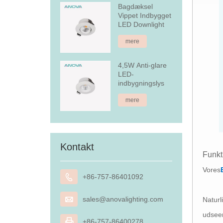
Bagdæksel
Vippet Indbygget
LED Downlight
mere
4,5W Anti-glare
LED-
indbygningslys
mere
Kontakt
Funkt
Vores

+86-757-86401092

sales@anovalighting.com
Naturl
udseen

+86-757-86400278