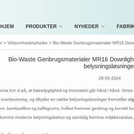
HJEM
PRODUKTER
NYHEDER
FABRI
r
>
Virksomhedsnyheder
>
Bio-Waste Genbrugsmaterialer MR16 Downlig
Bio-Waste Genbrugsmaterialer MR16 Downlight-h
belysningsløsninge
28-05-2024
ova tror vi på, at bæredygtighed og innovation går hånd i hånd. Vores
overbevisning, og tilbyder en række belysningsløsninger fremstillet af
g
bre, bambusfibre og kaffegrums, hvilket fremmer genbrug og korrekt bort
omme moderne belysningsbehov og samtidig fremme miljøbevarelse, ko