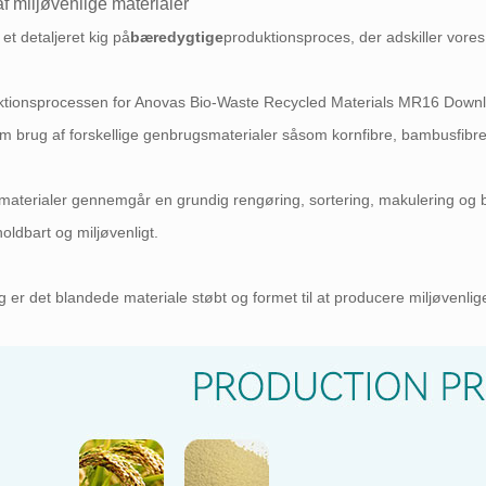
af miljøvenlige materialer
 et detaljeret kig på
bæredygtige
produktionsproces, der adskiller vores
tionsprocessen for Anovas Bio-Waste Recycled Materials MR16 Downlig
 brug af forskellige genbrugsmaterialer såsom kornfibre, bambusfibre
materialer gennemgår en grundig rengøring, sortering, makulering og b
oldbart og miljøvenligt.
g er det blandede materiale støbt og formet til at producere miljøvenlige