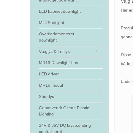
Indbygget downlight
Valg 
Her er
LED kabinet downlight
Mini Spotlight
Produk
Overflademonteret
gennem
downlight
Væglys & Trinlys
Disse 
MR16 Downlight-hus
både h
LED driver
Endeli
MR16 modul
Spor lys
Genanvendt Ocean Plastic
Lighting
24V & 36V DC lavspænding
centraliseret