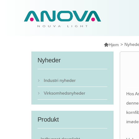

>
Nyhede
Hjem
Nyheder
Industri nyheder

Virksomhedsnyheder
Hos An

denne 
kornfi
Produkt
imødek