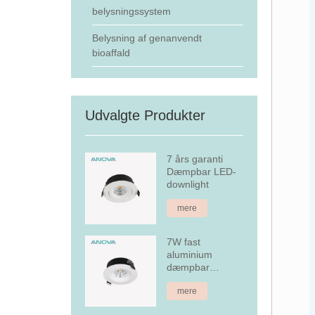
belysningssystem
Belysning af genanvendt
bioaffald
Udvalgte Produkter
7 års garanti
Dæmpbar LED-
downlight
mere
7W fast
aluminium
dæmpbar
forsænket LED
mere
downlight