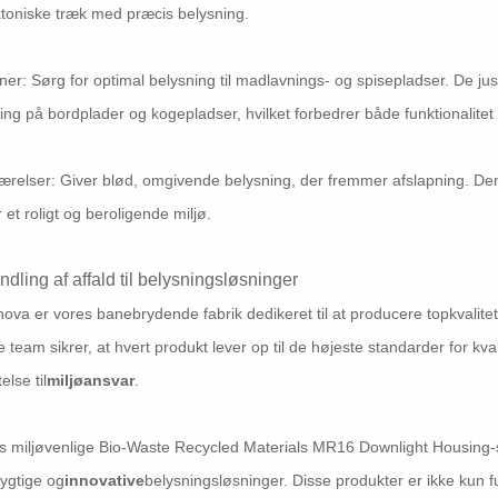
ktoniske træk med præcis belysning.
er: Sørg for optimal belysning til madlavnings- og spisepladser. De jus
ing på bordplader og kogepladser, hvilket forbedrer både funktionalitet
relser: Giver blød, omgivende belysning, der fremmer afslapning. De
 et roligt og beroligende miljø.
ndling af affald til belysningsløsninger
ova er vores banebrydende fabrik dedikeret til at producere topkvalitet
e team sikrer, at hvert produkt lever op til de højeste standarder for k
telse til
miljøansvar
.
 miljøvenlige Bio-Waste Recycled Materials MR16 Downlight Housing-se
ygtige og
innovative
belysningsløsninger. Disse produkter er ikke kun f