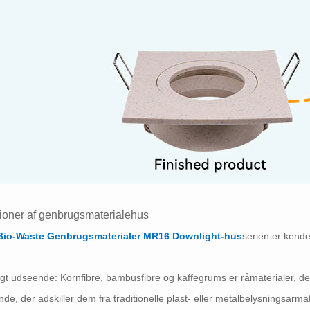
ioner af genbrugsmaterialehus
Bio-Waste Genbrugsmaterialer MR16 Downlight-hus
serien er kende
igt udseende: Kornfibre, bambusfibre og kaffegrums er råmaterialer, der 
de, der adskiller dem fra traditionelle plast- eller metalbelysningsarma