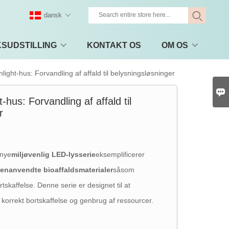
dansk
KSUDSTILLING
KONTAKT OS
OM OS
ht-hus: Forvandling af affald til belysningsløsninger

us: Forvandling af affald til
r
 nye
miljøvenlig LED-lysserie
eksemplificerer
enanvendte bioaffaldsmaterialer
såsom
skaffelse. Denne serie er designet til at
rrekt bortskaffelse og genbrug af ressourcer.