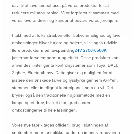
osv. til at lave lampehuset på vores produkter for at
reducere miljøforurening. Vi er forpligtet til sammen med
vores leverandører og kunder at bevare vores jordhjem.
I takt med at folks stræben efter bekvemmelighed og lave
omkostninger bliver højere og højere, vil vi også udvikle
flere produkter med lavspænding
24V 2700-6500K
justerbar farvetemperatur og effekt. Disse produkter kan
anvendes i intelligente kontrolsystemer som Tuya, DALI,
Zigbee, Bluetooth osv. Dette giver dig mulighed for at
justere den ønskede farve og lysstyrke gennem APP'en,
stemmen eller intelligent kontrolpanel, som du vil. Det
bryder også den traditionelle højprismetode med en
lampe og et drev, hvilket i høj grad sparer
omkostningerne til hele løsningen.
Vores nye fabrik tages officielt i brug i slutningen af ​​
september og er i øjeblikket under en intensiv renovering.