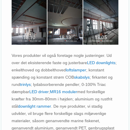
Vores produkter vil også foretage nogle justeringer. Ud
over det eksisterende faste og justerbare
LED downlights
;
enkelthoved og dobbelthoved
loftslamper
; konstant
spænding og konstant strøm COB
skabslys
; firkantet og
rund
trinlys
; lydabsorberende pendler; 0-100% Triac
dæmpbar
LED driver
;
MR16 moduler
med forskellige
kræfter fra 30mm-80mm i højden; aluminium og rustfrit
stål
downlight rammer
. De nye produkter, vi stadig
udvikler, vil bruge flere forskellige slags miljøvenlige
materialer, såsom genanvendte marine fiskenet,
genanvendt aluminium, genanvendt PET, genbrugsplast