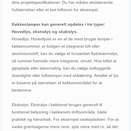
dine projektspecifikationer. Du har måske eksisterende
hulstørrelser eller et lavt loftsrum for eksempel.
Køkkenlamper kan generelt opdeles i tre typer:
Hovedlys, ekstralys og skabslys.
Hovedlys: Hovedlyset er en af ​​de mest brugte lamper i
køkkenrummet, er boligen et integreret loft eller
aluminiumsloft, kan du vælge et forsænket fladskærmslys,
så rummet fremstår mere integreret, smukt. Hvis loftet er
gipsplade eller latexmaling, kan du vælge indbyggede
downlights eller loftslamper med afdækning. Antallet af lys
er baseret på størrelsen af ​​køkkenområdet for at
bestemme.
Ekstralys: Ekstralys i køkkenet bruges generelt til
funktionel belysning i køkkenets driftsområde, både
praktisk og hierarkisk. For eksempel vaskepladsen: For at
vaske grøntsagerne mere rene, spis mere med ro, så det