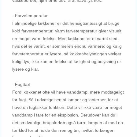
vaskebordet, hjørnerne osv. til at have lys nok.
- Farvetemperatur
I almindelige køkkener er det hensigtsmæssigt at bruge
kold farvetemperatur. Varm farvetemperatur giver visuelt
en meget varm følelse. Men køkkenet er et varmt sted,
hvis det er varmt, er sommeren endnu varmere; og kølig
farvetemperatur er lysere, så køkkenbelysningen vælger
køligt lys, ikke kun en følelse af kølighed og belysning er
lysere og klar.
- Fugttæt
Fordi køkkenet ofte vil have vanddamp, mere modtageligt
for fugt. Så i udvælgelsen af ​​lamper og lanterner, for at
have en fugtsikker funktion. Dette vil ikke være for meget
vanddamp i fare for en eksplosion. Derudover kan du i
det sædvanlige brugsforløb også tørre lampen af ​​med en
tør klud for at holde den ren og tør, hvilket forlænger