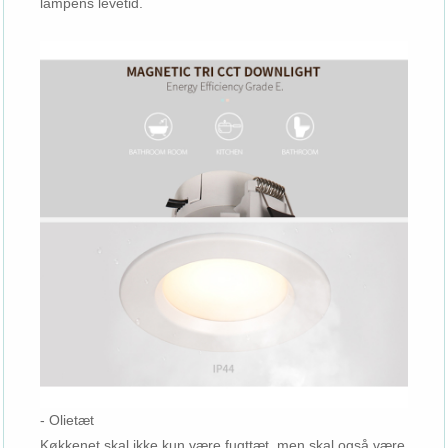
lampens levetid.
- Olietæt
Køkkenet skal ikke kun være fugttæt, men skal også være