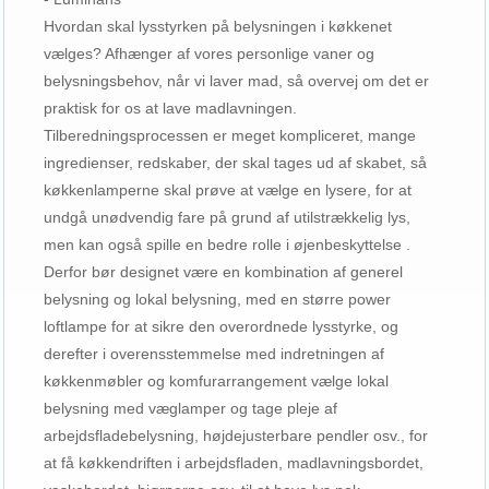
Hvordan skal lysstyrken på belysningen i køkkenet
vælges? Afhænger af vores personlige vaner og
belysningsbehov, når vi laver mad, så overvej om det er
praktisk for os at lave madlavningen.
Tilberedningsprocessen er meget kompliceret, mange
ingredienser, redskaber, der skal tages ud af skabet, så
køkkenlamperne skal prøve at vælge en lysere, for at
undgå unødvendig fare på grund af utilstrækkelig lys,
men kan også spille en bedre rolle i øjenbeskyttelse .
Derfor bør designet være en kombination af generel
belysning og lokal belysning, med en større power
loftlampe for at sikre den overordnede lysstyrke, og
derefter i overensstemmelse med indretningen af ​​
køkkenmøbler og komfurarrangement vælge lokal
belysning med væglamper og tage pleje af
arbejdsfladebelysning, højdejusterbare pendler osv., for
at få køkkendriften i arbejdsfladen, madlavningsbordet,