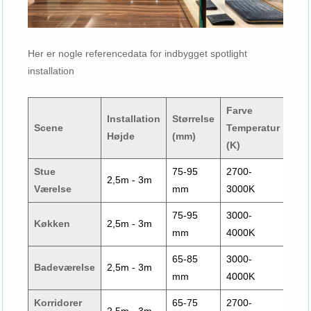
Her er nogle referencedata for indbygget spotlight
installation
Farve
Wat
Installation
Størrelse
Scene
Temperatur
ge
Højde
(mm)
(K)
(W)
Stue
75-95
2700-
7-
2,5m - 3m
Værelse
mm
3000K
12
75-95
3000-
7-
Køkken
2,5m - 3m
mm
4000K
12
65-85
3000-
5-
Badeværelse
2,5m - 3m
mm
4000K
10
Korridorer
65-75
2700-
5-
2,5m - 3m