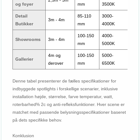
og foyer
mm
3500K
10
Detail
85-110
3000-
10-
3m - 4m
Butikker
mm
4000K
20
100-150
4000-
12-
Showrooms
3m - 4m
mm
5000K
25
4m og
100-150
5000-
12-
Gallerier
derover
mm
6500K
25
Denne tabel presenterer de fælles specifikationer for
indbyggede spotlights i forskellige scenarier, inklusive
installation højde, størrelse, farve temperatur, watt,
roterbarhed% 2c og anti-refleksfunktioner. Hver scene er
matchet med passende belysningsspecifikationer baseret
på dets specifikke behov.
Konklusion