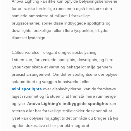
Anova Lighting kan ikke kun opfylde belysningsbehovene
for en række forskellige rums men også forstærke den
samlede atmosfære af miljøet. I forskellige
brugsscenarier, spiller disse indbyggede spotlights og
downlights forskellige roller i flere lyspunkter, tilbyder
tilpasset lysdesign.
1.Stue værelse - elegant omgivelsesbelysning
I stuen kan, forsænkede spotlights, downlights, og flere
lyspunkter skabe et varmt og behageligt miljø gennem
præcist arrangement. Om det er spotlightsene der oplyser
sofaområdet og væggen kunstværket eller
mini spotlights
over displayhylderne, kan de fremhæve
laget i rummet og få stuen til at fremstå mere rummelige
og lyse.
Anova Lighting's indbyggede spotlights
kan
roteres eller har forskellige strålevinkler designer så at
lyset kan oplyses nøjagtigt til det område du bruger så lys
og den dekorative stil er perfekt integreret.