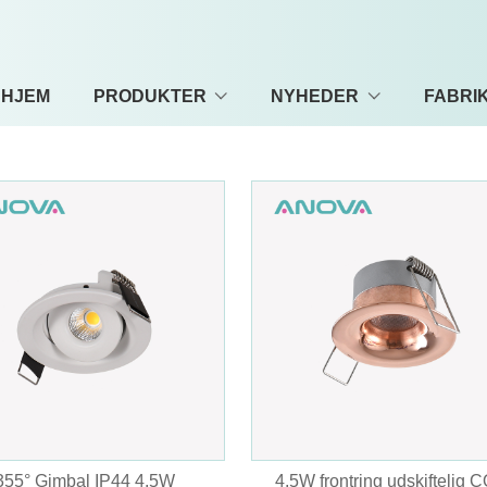
HJEM
PRODUKTER
NYHEDER
FABRI
355° Gimbal IP44 4,5W
4,5W frontring udskiftelig 