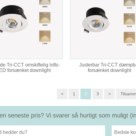
de Tri-CCT omskiftelig lofts-
Justerbar Tri-CCT dæmpb
ED forsænket downlight
forsænket downlight
<
1
2
3
>
Tilsamm
en seneste pris? Vi svarer så hurtigt som muligt (i