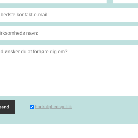
Fortrolighedspolitik
dsend