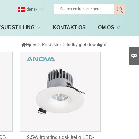
dansk
KSUDSTILLING
KONTAKT OS
OM OS

>
Produkter
>
Indbygget downlight
Hjem

COB
9,5W frontring udskiftelig LED-