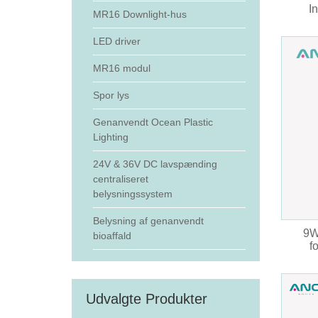
I
MR16 Downlight-hus
LED driver
MR16 modul
Spor lys
Genanvendt Ocean Plastic
Lighting
24V & 36V DC lavspænding
centraliseret
belysningssystem
Belysning af genanvendt
9W
bioaffald
f
Udvalgte Produkter