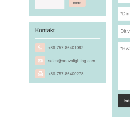
mere
Kontakt

+86-757-86401092

sales@anovalighting.com

+86-757-86400278
In