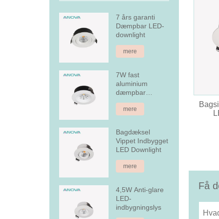
7 års garanti
Dæmpbar LED-
downlight
mere
7W fast
aluminium
dæmpbar
forsænket LED
Bagsi
mere
downlight
L
Bagdæksel
Vippet Indbygget
LED Downlight
mere
Få d
4,5W Anti-glare
LED-
indbygningslys