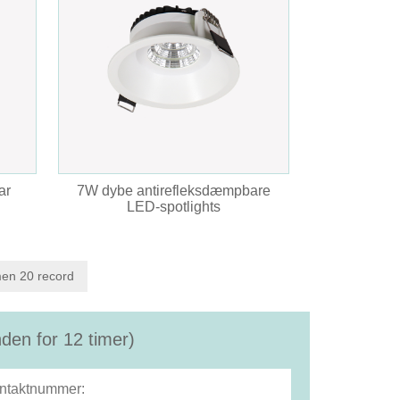
ar
7W dybe antirefleksdæmpbare
LED-spotlights
en 20 record
nden for 12 timer)