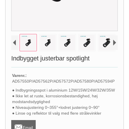
Indbygget justerbar spotlight
Varenr.:
AD57550P/AD57562P/AD57572P/AD57580P/AD57594P
● Indbygningsspot i aluminium 12W/15W/24W/32W/35W
● Ikke let at ruste, korrosionsbestandighed, høj
modstandsdygtighed
● Niveaujustering 0~355°+lodret justering 0~90°
● Linse og reflektor til valg med flere strålevinkler

Email