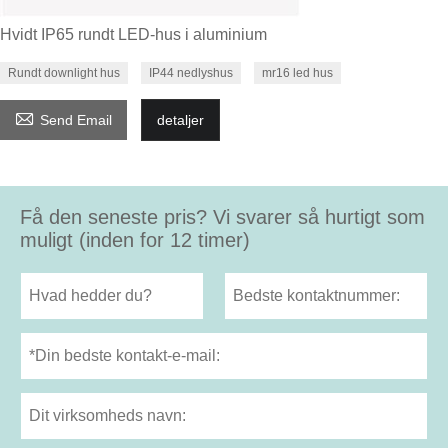
Hvidt IP65 rundt LED-hus i aluminium
Rundt downlight hus
IP44 nedlyshus
mr16 led hus

Send Email
detaljer
Få den seneste pris? Vi svarer så hurtigt som
muligt (inden for 12 timer)