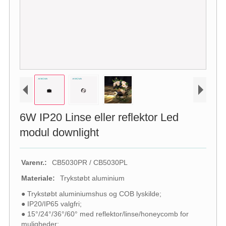
6W IP20 Linse eller reflektor Led
modul downlight
Varenr.:
CB5030PR / CB5030PL
Materiale:
Trykstøbt aluminium
● Trykstøbt aluminiumshus og COB lyskilde;
● IP20/IP65 valgfri;
● 15°/24°/36°/60° med reflektor/linse/honeycomb for
muligheder;