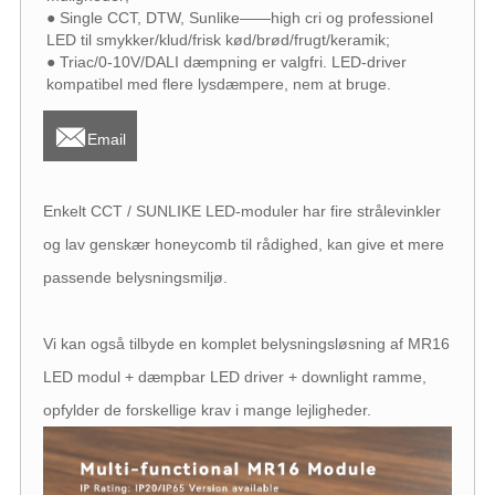
● Single CCT, DTW, Sunlike——high cri og professionel
LED til smykker/klud/frisk kød/brød/frugt/keramik;
● Triac/0-10V/DALI dæmpning er valgfri. LED-driver
kompatibel med flere lysdæmpere, nem at bruge.

Email
Enkelt CCT / SUNLIKE LED-moduler har fire strålevinkler
og lav genskær honeycomb til rådighed, kan give et mere
passende belysningsmiljø.
Vi kan også tilbyde en komplet belysningsløsning af MR16
LED modul + dæmpbar LED driver + downlight ramme,
opfylder de forskellige krav i mange lejligheder.