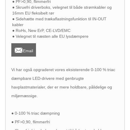
● PF>0,90, flimmerfri
● Skruefri driverboks, velegnet til både strømkabler og
16mm EU fleksibelt rør
● Sidehætte med trækaflastningsfunktion til IN-OUT
kabler
● RoHs, New ErP, CE-LVD/EMC
● Velegnet til næsten alle EU lysdæmpere

Email
Vi har også opgraderet vores eksisterende 0-100 % triac
dæmpbare LED-drivere med genbrugte
havplastmaterialer, der er mere holdbare, pålidelige og
miljømæssige.
● 0-100 % triac dæmpning
● PF>0,90, flimmerfri