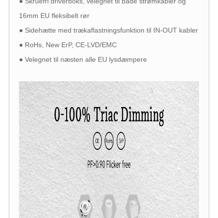
● Skruefri driverboks, velegnet til både strømkabler og
16mm EU fleksibelt rør
● Sidehætte med trækaflastningsfunktion til IN-OUT kabler
● RoHs, New ErP, CE-LVD/EMC
● Velegnet til næsten alle EU lysdæmpere