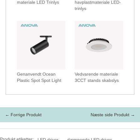
materiale LED Trinlys
havplastmateriale LED-
trinlys
Genanvendt Ocean
Vedvarende materiale
Plastic Spot Spot Light
3CCT stands skabslys
← Forrige Produkt
Næste side Produkt →
Produkt etiketter:
LED driver
dæmpende LED driver