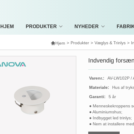
HJEM
PRODUKTER
NYHEDER
FABRI

>
Produkter
>
Væglys & Trinlys
>
I
Hjem
Indvendig forsæn
Varenr.:
AV-LW102P /
Materiale:
Hus af tryk
Garanti:
5 år
● Menneskekroppens s
● Aluminiumshus;
● Indbygget led trinlys;
● Nem at installere med