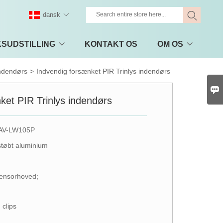
dansk
KSUDSTILLING
KONTAKT OS
OM OS
ndendørs
>
Indvendig forsænket PIR Trinlys indendørs

ket PIR Trinlys indendørs
 AV-LW105P
støbt aluminium
ensorhoved;
 clips