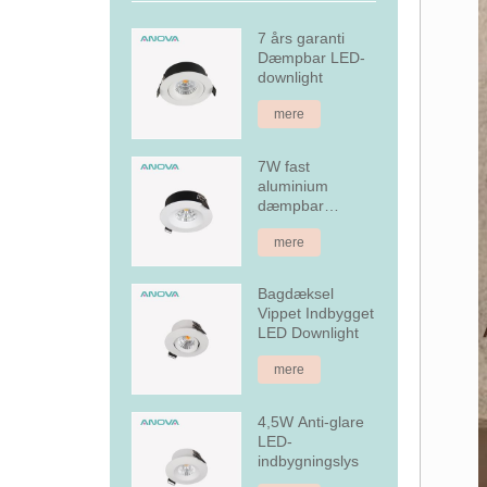
7 års garanti
Dæmpbar LED-
downlight
mere
7W fast
aluminium
dæmpbar
forsænket LED
mere
downlight
Bagdæksel
Vippet Indbygget
LED Downlight
mere
4,5W Anti-glare
LED-
indbygningslys