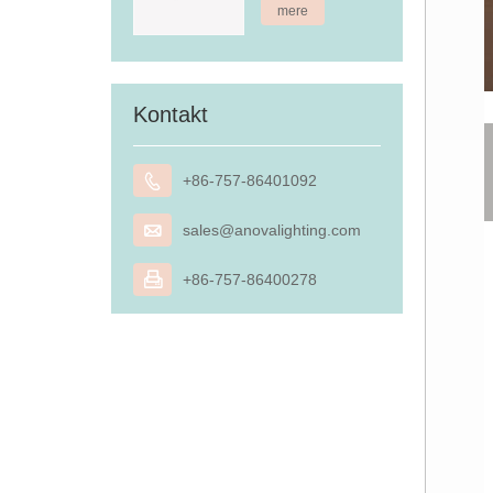
mere
Kontakt

+86-757-86401092

sales@anovalighting.com

+86-757-86400278