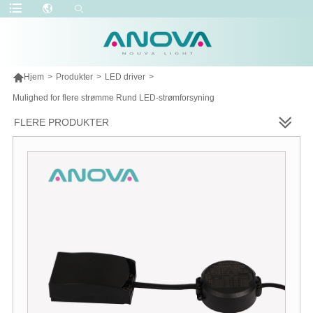

Hjem
>
Produkter
>
LED driver
>
Mulighed for flere strømme Rund LED-strømforsyning
FLERE PRODUKTER