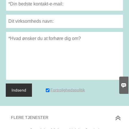

Fortrolighedspolitik
Indsend
FLERE TJENESTER